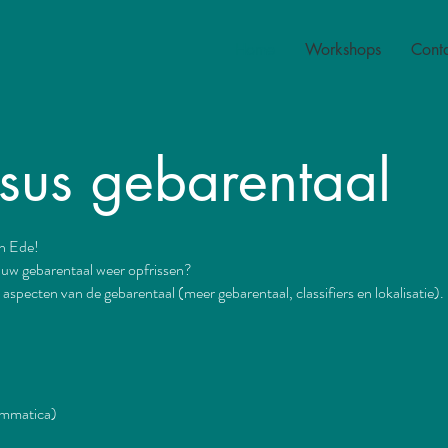
Home
Workshops
Cont
rsus gebarentaal
in Ede!
 uw gebarentaal weer opfrissen?
 aspecten van de gebarentaal (meer gebarentaal, classifiers en lokalisatie).
rammatica)